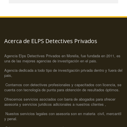
­Acerca de ELPS Detectives Privados
Agencia Elps Detectives Privados en Morelia, fue fundada en 2011, es
una de las mejores agencias de investigación en el pais.
Agencia dedicada a todo tipo de investigación privada dentro y fuera del
pais,
Contamos con detectives profesionales y capacitados con licencia, se
cuenta con tecnología de punta para obtención de resultados óptimos.
Ofrecemos servicios asociados con barra de abogados para ofrecer
asesoria y servicios juridicos adicionales a nuestros clientes ,
Nuestos servicios legales con asesoria son en materia civil, mercantil
y penal.