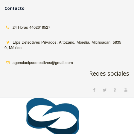
Contacto
24 Horas
4402618527
Elps Detectives Privados
,
Altozano
,
Morelia
,
Michoacán
,
5835
0
,
México
agenciaelpsdetectives@gmail.com
Redes sociales
­
­