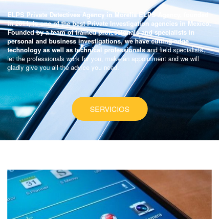
ELPS Private Detectives Agency in Morelia ELPS Agency, founded
in 2011, is one of the best Private Investigation agencies in Mexico.
Founded by a team of trained professionals and specialists in
personal and business investigations, we have cutting-edge
technology as well as technical professionals a
nd field specialists,
let the professionals work for you, make an appointment and we will
gladly give you all the advice you need.
SERVICIOS