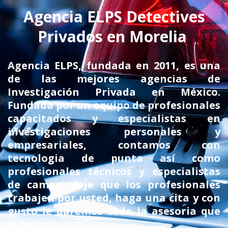
­A­gencia ELPS Detectives
Privados en Morelia
Agencia ELPS, fundada en 2011, es una
de las mejores agencias de
Investigación Privada en México.
Fundada por un equipo de profesionales
capacitados y especialistas en
investigaciones personales y
empresariales, contamos con
tecnologia de punta así como
profesionales técnicos y especialistas
de campo, deje que los profesionales
trabajen por usted, haga una cita y con
gusto le daremos toda la asesoria que
usted necesite.